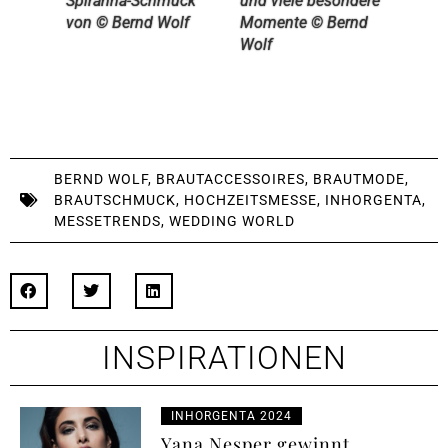
Spiranna-Schmuck
und viele besondere
von © Bernd Wolf
Momente © Bernd
Wolf
BERND WOLF
,
BRAUTACCESSOIRES
,
BRAUTMODE
,
BRAUTSCHMUCK
,
HOCHZEITSMESSE
,
INHORGENTA
,
MESSETRENDS
,
WEDDING WORLD
INSPIRATIONEN
INHORGENTA 2024
Yana Nesper gewinnt