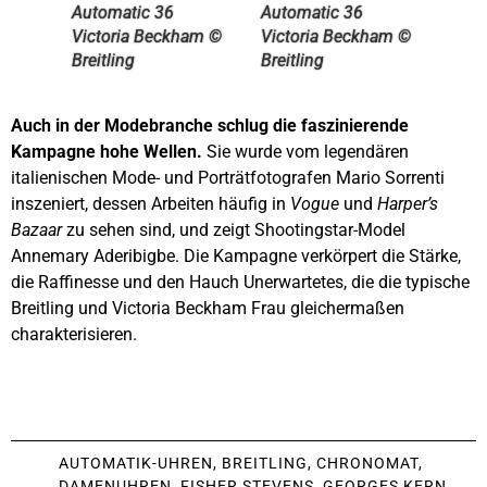
Automatic 36
Automatic 36
Victoria Beckham ©
Victoria Beckham ©
Breitling
Breitling
Auch in der Modebranche schlug die faszinierende
Kampagne hohe Wellen.
Sie wurde vom legendären
italienischen Mode- und Porträtfotografen Mario Sorrenti
inszeniert, dessen Arbeiten häufig in
Vogue
und
Harper’s
Bazaar
zu sehen sind, und zeigt Shootingstar-Model
Annemary Aderibigbe. Die Kampagne verkörpert die Stärke,
die Raffinesse und den Hauch Unerwartetes, die die typische
Breitling und Victoria Beckham Frau gleichermaßen
charakterisieren.
AUTOMATIK-UHREN
,
BREITLING
,
CHRONOMAT
,
DAMENUHREN
,
FISHER STEVENS
,
GEORGES KERN
,