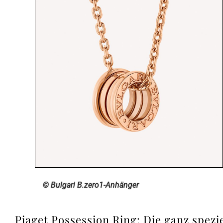
© Bulgari B.zero1-Anhänger
Piaget Possession Ring: Die ganz spezi