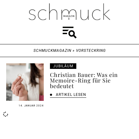
SCHMUCKMAGAZIN
»
VORSTECKRING
JUBILÄUM
Christian Bauer: Was ein
Memoire-Ring für Sie
bedeutet
ARTIKEL LESEN
14. JANUAR 2024