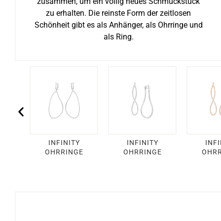
zusammen, um ein völlig neues Schmuckstück
zu erhalten. Die reinste Form der zeitlosen
Schönheit gibt es als Anhänger, als Ohrringe und
als Ring.
ING
INFINITY
INFINITY
INFI
OHRRINGE
OHRRINGE
OHRR