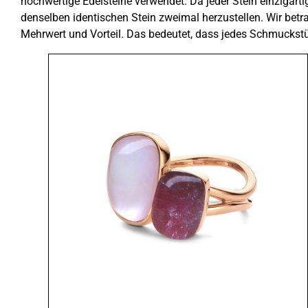
hochwertige Edelsteine ​​verwendet. Da jeder Stein einzigart
denselben identischen Stein zweimal herzustellen. Wir betrac
Mehrwert und Vorteil. Das bedeutet, dass jedes Schmuckstüc